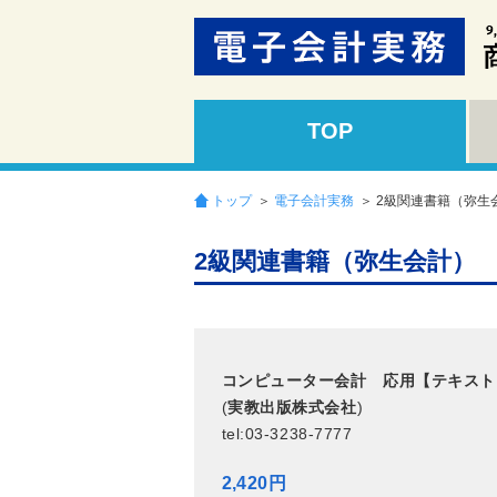
TOP
トップ
＞
電子会計実務
＞ 2級関連書籍（弥生
2級関連書籍（弥生会計）
コンピューター会計 応用【テキスト
(
実教出版株式会社
)
tel:03-3238-7777
2,420円