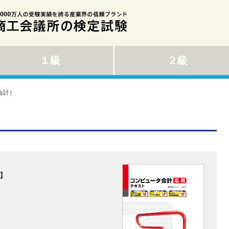
１級
２級
会計）
】