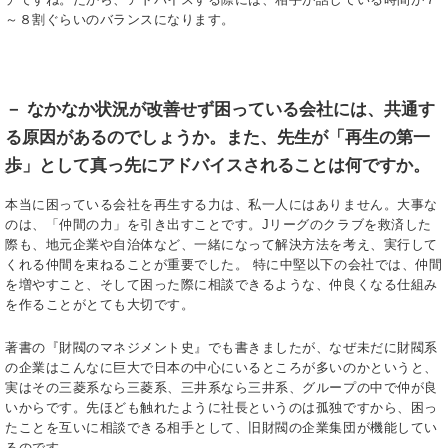
～８割ぐらいのバランスになります。
－ なかなか状況が改善せず困っている会社には、共通す
る原因があるのでしょうか。また、先生が「再生の第一
歩」として真っ先にアドバイスされることは何ですか。
本当に困っている会社を再生する力は、私一人にはありません。大事な
のは、「仲間の力」を引き出すことです。Jリーグのクラブを救済した
際も、地元企業や自治体など、一緒になって解決方法を考え、実行して
くれる仲間を束ねることが重要でした。 特に中堅以下の会社では、仲間
を増やすこと、そして困った際に相談できるような、仲良くなる仕組み
を作ることがとても大切です。
著書の『財閥のマネジメント史』でも書きましたが、なぜ未だに財閥系
の企業はこんなに巨大で日本の中心にいるところが多いのかというと、
実はその三菱系なら三菱系、三井系なら三井系、グループの中で仲が良
いからです。先ほども触れたように社長というのは孤独ですから、困っ
たことを互いに相談できる相手として、旧財閥の企業集団が機能してい
るのです。